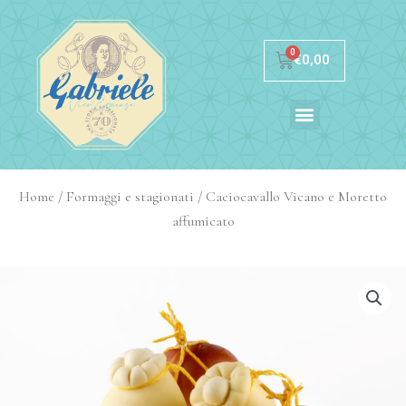
€
0,00
€
0,00
My Account
My Account
Home
/
Formaggi e stagionati
/ Caciocavallo Vicano e Moretto
affumicato