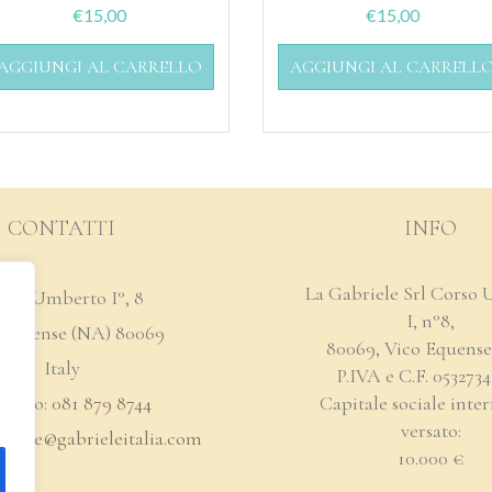
€
15,00
€
15,00
AGGIUNGI AL CARRELLO
AGGIUNGI AL CARRELL
CONTATTI
INFO
La Gabriele Srl Corso
rso Umberto I°, 8
I, n°8,
 Equense (NA) 80069
80069, Vico Equense
Italy
P.IVA e C.F. 053273
efono:
081 879 8744
Capitale sociale int
versato:
briele@
gabrieleitalia.com
10.000 €