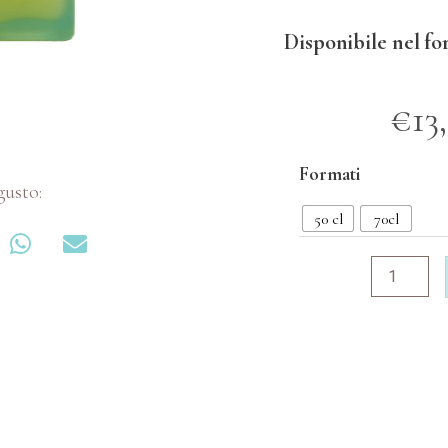
Disponibile nel fo
€
13
Formati
gusto:
50 cl
70cl