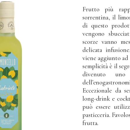
Frutto più rappr
sorrentina, il lim
di questo prodott
vengono sbucciat
scorze vanno mes
delicata infusion
viene aggiunto ad 
semplicità è il seg
divenuto uno
dell’enogastron
Eccezionale da se
long-drink e cockt
può essere utilizz
pasticceria. Favol
frutta.