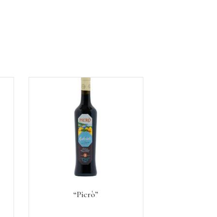
“Picrò”