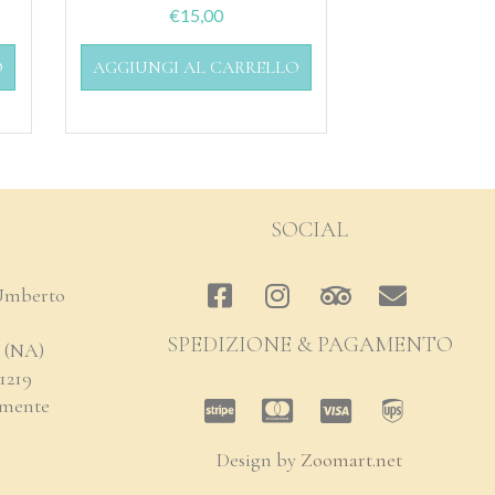
€
15,00
O
AGGIUNGI AL CARRELLO
SOCIAL
 Umberto
SPEDIZIONE & PAGAMENTO
 (NA)
41219
ermente
Design by
Zoomart.net