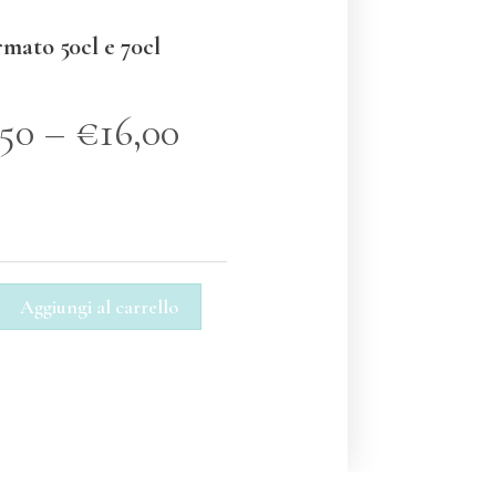
rmato 50cl e 70cl
,50
–
€
16,00
Aggiungi al carrello