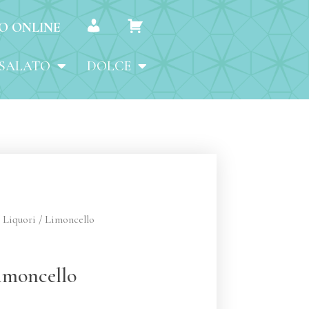
O ONLINE
MY ACCOUNT
CARRELLO
CE
€
0,00
SALATO
DOLCE
/
Liquori
/ Limoncello
imoncello