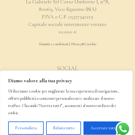
La Gabriele Srl Corso Umberto I, n°8,
80069, Vico Equense (NA)
P.IVA e C.F. 05327341219
Capitale sociale intermente versato:
10.000 €
Termini e condizioni
|
Privacy&Coockie
SOCIAL
Diamo valore alla tua privacy
Utilizziamo i cookie per migliorare la tua esperienza di navigazione,
offrirti pubblicità o contenuti personalizzati e analizzare il nostro
SPEDIZIONE & PAGAMENTO
traffico. Cliccando “Accetta tutti”, acconsenti al nostro utilizzo dei
cookie.
Personalizza
Rifiuta tutto
Accettare tutto
Design by
Zoomart.net