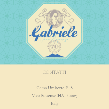
CONTATTI
Corso Umberto I°, 8
Vico Equense (NA) 80069
Italy