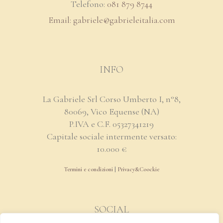
Telefono:
081 879 8744
Email: gabriele@
gabrieleitalia.com
INFO
La Gabriele Srl Corso Umberto I, n°8,
80069, Vico Equense (NA)
P.IVA e C.F. 05327341219
Capitale sociale intermente versato:
10.000 €
Termini e condizioni
|
Privacy&Coockie
SOCIAL