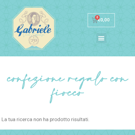
€
0,00
€
0,00
My Account
My Account
confezione regalo con
fiocco
La tua ricerca non ha prodotto risultati.