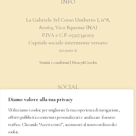
INFO
La Gabriele Srl Corso Umberto I, n°8,
80069, Vico Equense (NA)
P.IVA e C.F. 05327341219
Capitale sociale intermente versato:
10.000 €
Termini e condizioni
|
Privacy&Coockie
SOCIAL
Diamo valore alla tua privacy
Utilizziamo i cookie per migliorare la tua esperienza di navigazione,
offrirti pubblicità o contenuti personalizzati e analizzare il nostro
SPEDIZIONE & PAGAMENTO
traffico. Cliccando “Accetta tutti”, acconsenti al nostro utilizzo dei
cookie.